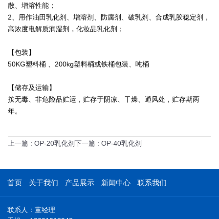
散、增溶性能；
2、用作油田乳化剂、增溶剂、防腐剂、破乳剂、合成乳胶稳定剂，
高浓度电解质润湿剂，化妆品乳化剂；
【包装】
50KG塑料桶 、200kg塑料桶或铁桶包装、吨桶
【储存及运输】
按无毒、非危险品贮运，贮存于阴凉、干燥、通风处，贮存期两
年。
上一篇
: OP-20乳化剂
下一篇
: OP-40乳化剂
首页
关于我们
产品展示
新闻中心
联系我们
联系人：董经理