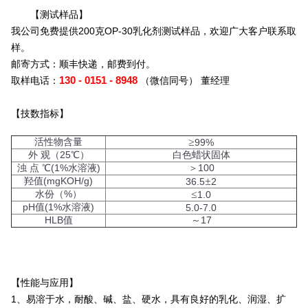
【测试样品】
我公司免费提供200克OP-30乳化剂测试样品，欢迎广大客户联系取
样。
邮寄方式：顺丰快递，邮费到付。
130 - 0151 - 8948
取样电话：
（微信同号） 董经理
【技数指标】
活性物含量
≥
99%
外 观（25℃）
白色蜡状固体
浊 点 ℃(1%水溶液)
＞100
羟值(mgKOH/g)
±
36.5
2
水份（%）
≤
1.0
pH值(1%水溶液)
5.0-7.0
HLB值
～17
【性能与应用】
1、易溶于水，耐酸、碱、盐、硬水，具有良好的乳化、润湿、扩